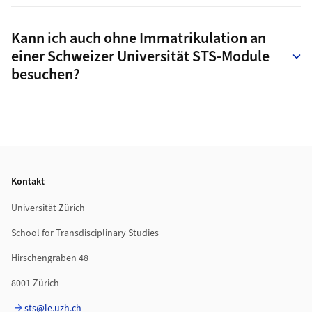
Kann ich auch ohne Immatrikulation an
einer Schweizer Universität STS-Module
besuchen?
Footer
Kontakt
Universität Zürich
School for Transdisciplinary Studies
Hirschengraben 48
8001 Zürich
sts@le.uzh.ch